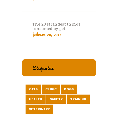
The 20 strangest things
consumed by pets
febrero 28, 2017
Etiquetas
CATS
CLINIC
DOGS
HEALTH
SAFETY
TRAINING
VETERINARY